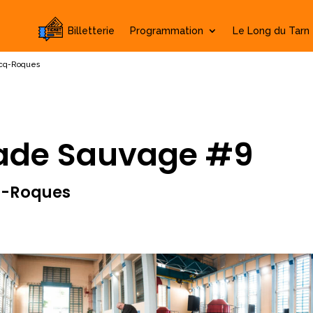
Billetterie
Programmation
Le Long du Tarn
rcq-Roques
ade Sauvage #9
cq-Roques