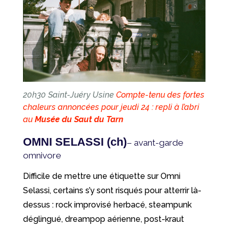
20h30 Saint-Juéry Usine
Compte-tenu des fortes
chaleurs annoncées pour jeudi 24 : repli à l’abri
au
Musée du Saut du Tarn
OMNI SELASSI (ch)
– avant-garde
omnivore
Difficile de mettre une étiquette sur Omni
Selassi, certains s’y sont risqués pour atterrir là-
dessus : rock improvisé herbacé, steampunk
déglingué, dreampop aérienne, post-kraut