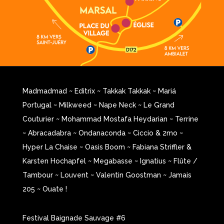
Madmadmad
~
Editrix
~
Takkak Takkak
~
Mariá
Portugal
~
Milkweed
~
Nape Neck
~
Le Grand
Couturier
~
Mohammad Mostafa Heydarian
~
Terrine
~
Abracadabra
~
Ondanaconda
~
Ciccio & 2mo
~
Hyper La Chaise
~
Oasis Boom
~
Fabiana Striffler &
Karsten Hochapfel
~
Megabasse
~
Ignatius
~
Flûte /
Tambour
~ Louvent ~
Valentin Goostman
~
Jamais
205
~
Ouate !
Festival Baignade Sauvage #6