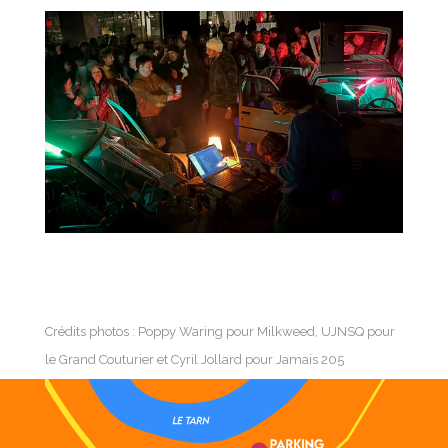
Crédits photos : Poppy Waring pour Milkweed, UJNSQ pour
le Grand Couturier et Cyril Jollard pour Jamais 205